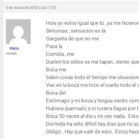
2 de marzo de 2023 a las 17:25
Hola yo estoy igual que tú , ya me hicie
Síntomas , sensación en la
Garganta de que no me
Pasa la
Maria
Comida , me
Invitado
Duelen los oídos se me tapan , siento que
Boca me
Salen cosas todo el tiempo me obsesion
Veo en la boca me toco el cuello todo el
Boca del
Estómago y mi boca y lengua siento com
Hubiera quemado o si tuviera llagas por 
Boca 50 veces al día u no veo nada . Estoy
Dormida ha sido difícil hay días que no 
Obligó . Hay que salir de esto . Estoy ha