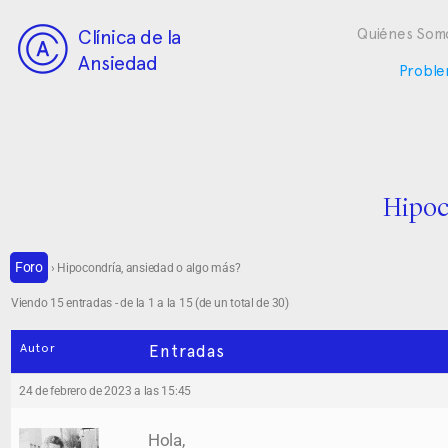
Clínica de la
Quiénes Som
Ansiedad
Proble
Hipoc
Foro
›
Hipocondría, ansiedad o algo más?
Viendo 15 entradas - de la 1 a la 15 (de un total de 30)
Autor
Entradas
24 de febrero de 2023 a las 15:45
Hola,