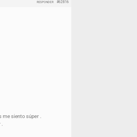
#62816
RESPONDER
s me siento súper .
 .