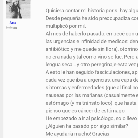
Quisiera contar mi historia por si hay al
Desde pequeña he sido preocupadiza con 
Ana
multiplicó por mil.
Invitado
Al mes de haberlo pasado, empecé con una
las urgencias e infinidad de medicos: de
antibiótico y me quede sin flora), otorr
no era nada y tal como vino se fue. Pero
lengua seca… y otro peregrinaje esta vez p
A esto le han seguido fasciculaciones, a
cada vez que iba a urgencias, una capa d
síntomas y enfermedades (que al final no
nauseas por las mañanas (casualmente en
estómago (y mi tránsito loco), que hasta 
pienso que es cáncer de estómago.
He empezado a ir al psicólogo, solo llevo
¿Alguien ha pasado por algo similar?
Me ayudaría mucho! Gracias