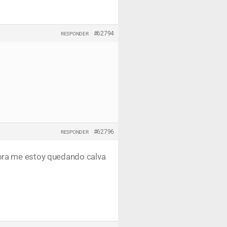
#62794
RESPONDER
#62796
RESPONDER
hora me estoy quedando calva