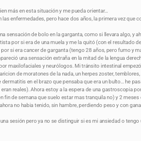
guien más en esta situación y me pueda orientar…
las enfermedades, pero hace dos años, la primera vez que co
 sensación de bolo en la garganta, como si llevara algo, y a
ntista por si era de una muela y me la quitó (con el resultad
ino por si era cancer de garganta (tengo 28 años, pero fumo y
 apareció una sensación extraña en la mitad de la lengua dere
or maxilofaciales y neurólogos. Mi tránsito intestinal empezó 
paricion de moratones de la nada, un herpes zoster, temblores,
e dermatitis en el brazo que pensaba que era un bulto… he pas
 eran reales). Ahora estoy a la espera de una gastroscopia po
 fin de semana que suelo estar mas tranquila no) y 2 meses c
ahora no habia tenido, sin hambre, perdiendo peso y con ganas
 una sesión pero ya no se distinguir si es mi ansiedad o tengo