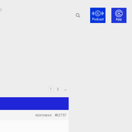
l
1
2
→
#62757
RESPONDER