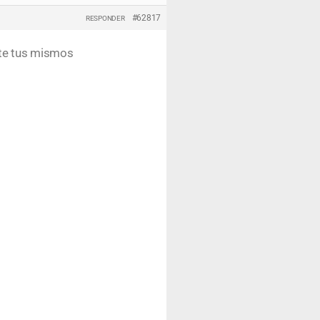
#62817
RESPONDER
ente tus mismos