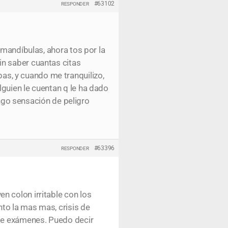
#63102
RESPONDER
 mandíbulas, ahora tos por la
in saber cuantas citas
s, y cuando me tranquilizo,
guien le cuentan q le ha dado
engo sensación de peligro
#63396
RESPONDER
n colon irritable con los
to la mas mas, crisis de
ote exámenes. Puedo decir