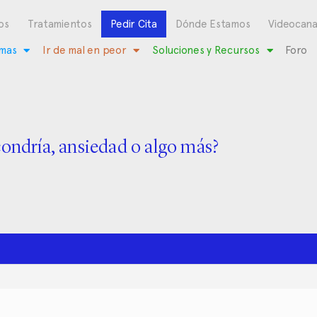
os
Tratamientos
Pedir Cita
Dónde Estamos
Videocana
mas
Ir de mal en peor
Soluciones y Recursos
Foro
ondría, ansiedad o algo más?