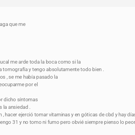
laga que me
ucal me arde toda la boca como si la
na tomografía y tengo absolutamente todo bien .
s , se me había pasado la
eocuparme por el
r dicho síntomas
 la ansiedad .
, hacer ejerció tomar vitaminas y en góticas de cbd y hay día
engo 31 y no tomo ni fumo pero obvié siempre pienso lo peor