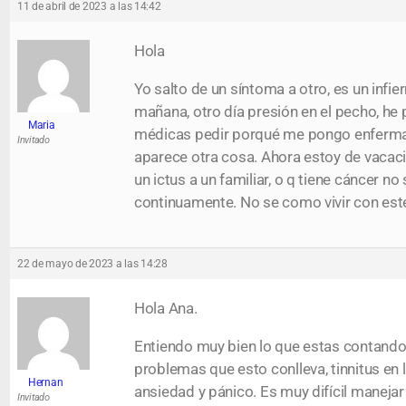
11 de abril de 2023 a las 14:42
Hola
Yo salto de un síntoma a otro, es un infi
mañana, otro día presión en el pecho, he
Maria
médicas pedir porqué me pongo enferma s
Invitado
aparece otra cosa. Ahora estoy de vacaci
un ictus a un familiar, o q tiene cáncer n
continuamente. No se como vivir con est
22 de mayo de 2023 a las 14:28
Hola Ana.
Entiendo muy bien lo que estas contando 
problemas que esto conlleva, tinnitus en
Hernan
ansiedad y pánico. Es muy difícil maneja
Invitado