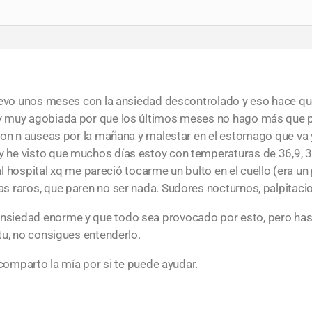
LLevo unos meses con la ansiedad descontrolado y eso hace qu
y muy agobiada por que los últimos meses no hago más que p
con n auseas por la mañana y malestar en el estomago que va 
 he visto que muchos días estoy con temperaturas de 36,9, 
 al hospital xq me pareció tocarme un bulto en el cuello (era u
 raros, que paren no ser nada. Sudores nocturnos, palpitacio
siedad enorme y que todo sea provocado por esto, pero has
tu, no consigues entenderlo.
 comparto la mía por si te puede ayudar.