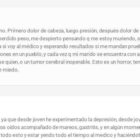
erno. Primero dolor de cabeza, luego presión, después dolor de
 perdido peso, me despierto pensando q me estoy muriendo, s
i voy al médico y esperando resultados si me mandan prueba
ones en un pueblo, y cada vez q mi marido se encuentra con al
o se quien, o un tumor cerebral inoperable. Esto es un horror, t
e miedo.
ya que desde joven he experimentado la depresión, desde jove
 los oídos acompañado de mareos, gastritis, y en algún momen
r todo esto y estar yendo todo el tiempo al medico y haciénd