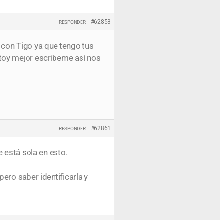
#62853
RESPONDER
 con Tigo ya que tengo tus
toy mejor escríbeme así nos
#62861
RESPONDER
 está sola en esto.
ero saber identificarla y