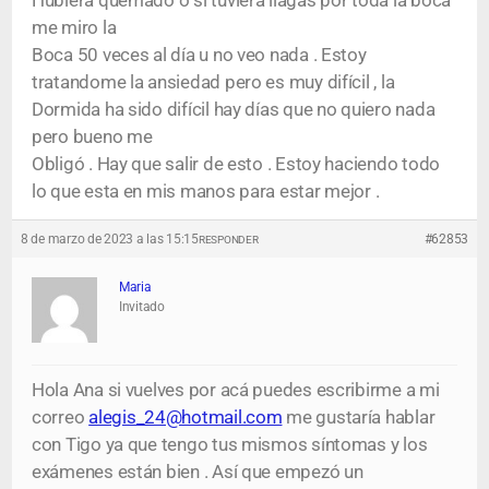
Hubiera quemado o si tuviera llagas por toda la boca
me miro la
Boca 50 veces al día u no veo nada . Estoy
tratandome la ansiedad pero es muy difícil , la
Dormida ha sido difícil hay días que no quiero nada
pero bueno me
Obligó . Hay que salir de esto . Estoy haciendo todo
lo que esta en mis manos para estar mejor .
8 de marzo de 2023 a las 15:15
#62853
RESPONDER
Maria
Invitado
Hola Ana si vuelves por acá puedes escribirme a mi
correo
alegis_24@hotmail.com
me gustaría hablar
con Tigo ya que tengo tus mismos síntomas y los
exámenes están bien . Así que empezó un