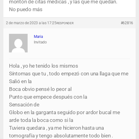
montón de citas médicas , y las que me quedan.
No puedo más
2 de marzo de 2023 a las 17:25
#62816
RESPONDER
Maria
Invitado
Hola , yo he tenido los mismos
Síntomas que tu , todo empezó con una llaga que me
Salió en la
Boca obvio pensé lo peor al
Punto que empece después con la
Sensación de
Globo en la garganta seguido por ardor bucal me
arde toda la boca como si la
Tuviera quedara , ya me hicieron hasta una
tomografía y tengo absolutamente todo bien .