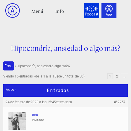
Hipocondría, ansiedad o algo más?
Foro
›
Hipocondría, ansiedad o algo más?
Viendo 15 entradas - de la 1 a la 15 (de un total de 30)
1
2
→
Autor
Entradas
24 de febrero de 2023 a las 15:45
#62757
RESPONDER
Ana
Invitado