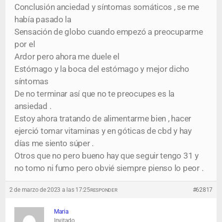
Conclusión anciedad y síntomas somáticos , se me
había pasado la
Sensación de globo cuando empezó a preocuparme
por el
Ardor pero ahora me duele el
Estómago y la boca del estómago y mejor dicho
síntomas
De no terminar así que no te preocupes es la
ansiedad .
Estoy ahora tratando de alimentarme bien , hacer
ejerció tomar vitaminas y en góticas de cbd y hay
días me siento súper .
Otros que no pero bueno hay que seguir tengo 31 y
no tomo ni fumo pero obvié siempre pienso lo peor .
2 de marzo de 2023 a las 17:25
#62817
RESPONDER
Maria
Invitado