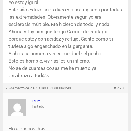
Yo estoy igual….
Este año estuve unos días con hormigueos por todas
las extremidades. Obviamente segun yo era
esclerosis múltiple. Me hicieron de todo, y nada.
Ahora estoy con que tengo Cáncer de esofago
porque estoy con acidez y reflujo. Siento como si
tuviera algo enganchado en la garganta.
Y ahora al comer a veces me duele el pecho…
Esto es horrible, vivir así es un infierno.
No se de cuantas cosas me he muerto ya.
Un abrazo a tod@s.
25 de marzo de 2024 a las 10:13
#64970
RESPONDER
Laura
Invitado
Hola buenos días…