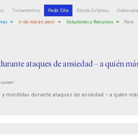
os
Tratamientos
Pedir Cita
Dónde Estamos
Videocana
mas
Ir de mal en peor
Soluciones y Recursos
Foro
urante ataques de ansiedad – a quién más
e sucede?
y mordidas durante ataques de ansiedad – a quién más