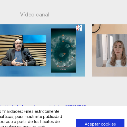
Vídeo canal
edad: supuestos cuestionables
Ansiedad: ma
anitario Autorizado con el código E08737002
 finalidades: Fines estrictamente
alíticos, para mostrarte publicidad
borado a partir de tus hábitos de
idad
Política de Cookies
Condiciones Generales de Contratac
Aceptar cookies
ara optimizar nuestra web,