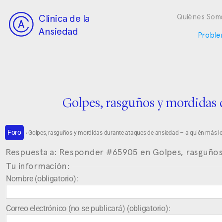
Clínica de la
Quiénes Som
Ansiedad
Proble
Golpes, rasguños y mordidas d
Foro
›
Golpes, rasguños y mordidas durante ataques de ansiedad – a quién más l
Respuesta a: Responder #65905 en Golpes, rasguños 
Tu información:
Nombre (obligatorio):
Correo electrónico (no se publicará) (obligatorio):