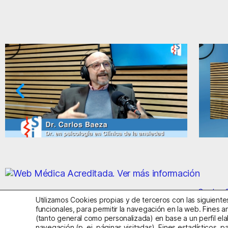
Paradojas de la ansiedad y el miedo
Ansi
Centro S
Utilizamos Cookies propias y de terceros con las siguientes
funcionales, para permitir la navegación en la web. Fines an
(tanto general como personalizada) en base a un perfil ela
Aviso Legal
Política de Privac
navegación (p. ej. páginas visitadas). Fines estadísticos, p