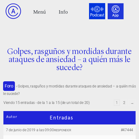
Golpes, rasguños y mordidas durante
ataques de ansiedad – a quién más le
sucede?
Foro
›
Golpes, rasguños y mordidas durante ataques de ansiedad – a quién más
le sucede?
Viendo 15 entradas - de la 1 a la 15 (de un total de 20)
1
2
→
Autor
Entradas
7 de junio de 2019 a las 09:00
#47444
RESPONDER