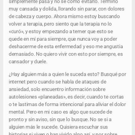
simplemente pasa y no sé como evitarlo. Termino
muy cansada y dolida, llorando sin parar, con dolores
de cabeza y cuerpo. Ahora mismo estoy buscando
volver a terapia, pero siento que la terapia no lo
«curó», y estoy empezando a temer que esto se
quede en mí para siempre, que nunca voy a poder
deshacerme de esta enfermedad y eso me angustia
demasiado. No quiero vivir con esto por siempre, es
cansador y duele.
¿Hay alguien más a quien le suceda esto? Busqué por
internet pero cuando se habla de ataques de
ansiedad, solo encuentro información sobre
autolesiones «planeadas», es decir, cuando te cortas
o te lastimas de forma intencional para aliviar el dolor
mental. Pero en mi caso es algo que sucede de
pronto y sin aviso, sin que lo busque. No se si a
alguien más le sucede. Quisiera escuchar sus
historias si viven o han vivido algo así, y por sobre