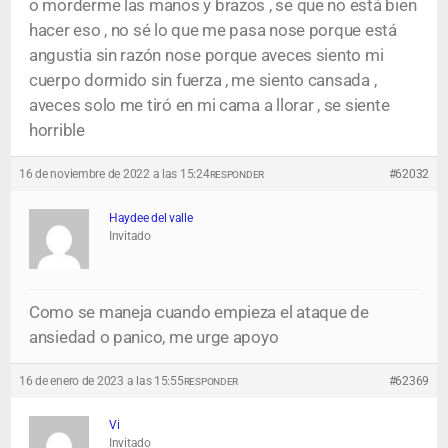
o morderme las manos y brazos , se que no está bien
hacer eso , no sé lo que me pasa nose porque está
angustia sin razón nose porque aveces siento mi
cuerpo dormido sin fuerza , me siento cansada ,
aveces solo me tiró en mi cama a llorar , se siente
horrible
16 de noviembre de 2022 a las 15:24
#62032
RESPONDER
Haydee del valle
Invitado
Como se maneja cuando empieza el ataque de
ansiedad o panico, me urge apoyo
16 de enero de 2023 a las 15:55
#62369
RESPONDER
Vi
Invitado