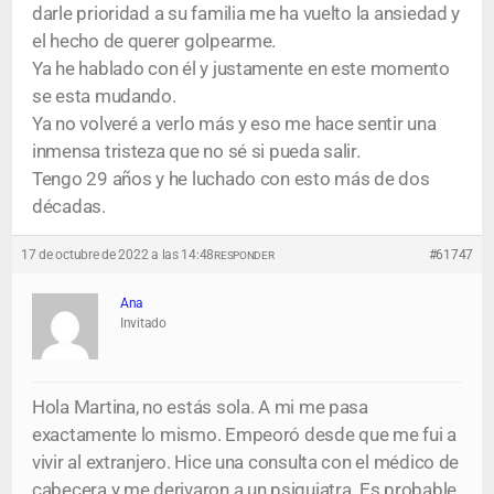
darle prioridad a su familia me ha vuelto la ansiedad y
el hecho de querer golpearme.
Ya he hablado con él y justamente en este momento
se esta mudando.
Ya no volveré a verlo más y eso me hace sentir una
inmensa tristeza que no sé si pueda salir.
Tengo 29 años y he luchado con esto más de dos
décadas.
17 de octubre de 2022 a las 14:48
#61747
RESPONDER
Ana
Invitado
Hola Martina, no estás sola. A mi me pasa
exactamente lo mismo. Empeoró desde que me fui a
vivir al extranjero. Hice una consulta con el médico de
cabecera y me derivaron a un psiquiatra. Es probable