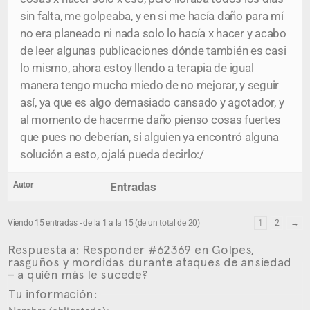
sin falta, me golpeaba, y en si me hacía daño para mí
no era planeado ni nada solo lo hacía x hacer y acabo
de leer algunas publicaciones dónde también es casi
lo mismo, ahora estoy llendo a terapia de igual
manera tengo mucho miedo de no mejorar, y seguir
así, ya que es algo demasiado cansado y agotador, y
al momento de hacerme daño pienso cosas fuertes
que pues no deberían, si alguien ya encontró alguna
solución a esto, ojalá pueda decirlo:/
Autor
Entradas
Viendo 15 entradas - de la 1 a la 15 (de un total de 20)
1
2
→
Respuesta a: Responder #62369 en Golpes,
rasguños y mordidas durante ataques de ansiedad
– a quién más le sucede?
Tu información: