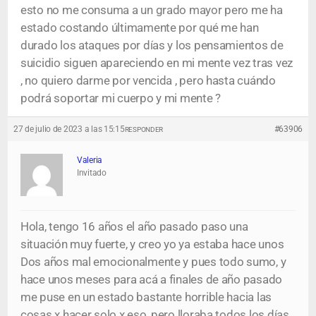
esto no me consuma a un grado mayor pero me ha
estado costando últimamente por qué me han
durado los ataques por días y los pensamientos de
suicidio siguen apareciendo en mi mente vez tras vez
, no quiero darme por vencida , pero hasta cuándo
podrá soportar mi cuerpo y mi mente ?
27 de julio de 2023 a las 15:15
#63906
RESPONDER
Valeria
Invitado
Hola, tengo 16 años el año pasado paso una
situación muy fuerte, y creo yo ya estaba hace unos
Dos años mal emocionalmente y pues todo sumo, y
hace unos meses para acá a finales de año pasado
me puse en un estado bastante horrible hacia las
cosas x hacer solo x eso, pero lloraba todos los días