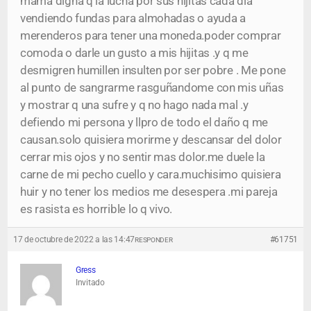
mama digna q la lucha por sus hijitas cada dia
vendiendo fundas para almohadas o ayuda a
merenderos para tener una moneda.poder comprar
comoda o darle un gusto a mis hijitas .y q me
desmigren humillen insulten por ser pobre . Me pone
al punto de sangrarme rasguñandome con mis uñas
y mostrar q una sufre y q no hago nada mal .y
defiendo mi persona y llpro de todo el daño q me
causan.solo quisiera morirme y descansar del dolor
cerrar mis ojos y no sentir mas dolor.me duele la
carne de mi pecho cuello y cara.muchisimo quisiera
huir y no tener los medios me desespera .mi pareja
es rasista es horrible lo q vivo.
17 de octubre de 2022 a las 14:47
#61751
RESPONDER
Gress
Invitado