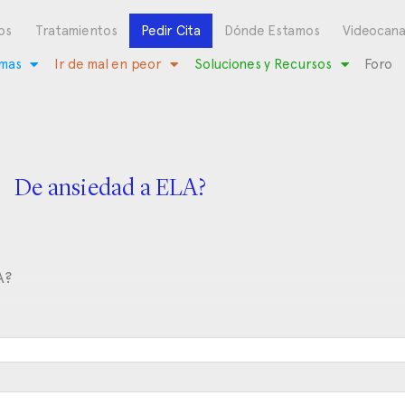
os
Tratamientos
Pedir Cita
Dónde Estamos
Videocana
mas
Ir de mal en peor
Soluciones y Recursos
Foro
De ansiedad a ELA?
A?