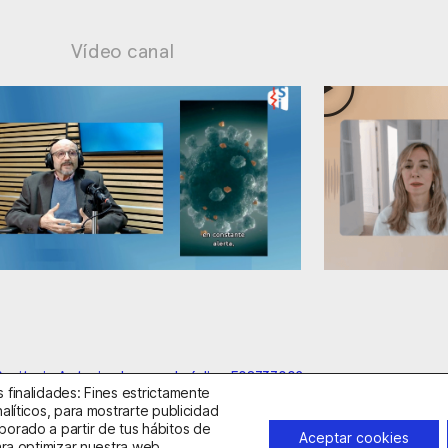
Vídeo canal
les
Ansiedad: manejo contraproducente
anitario Autorizado con el código E08737002
 finalidades: Fines estrictamente
alíticos, para mostrarte publicidad
borado a partir de tus hábitos de
idad
Política de Cookies
Condiciones Generales de Contratac
Aceptar cookies
ara optimizar nuestra web,