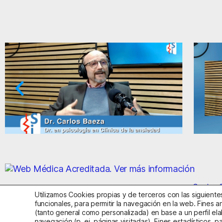
d y el miedo
Ansiedad: supuestos cuestionab
Centro S
Utilizamos Cookies propias y de terceros con las siguientes
funcionales, para permitir la navegación en la web. Fines an
(tanto general como personalizada) en base a un perfil ela
Aviso Legal
Política de Privac
navegación (p. ej. páginas visitadas). Fines estadísticos, p