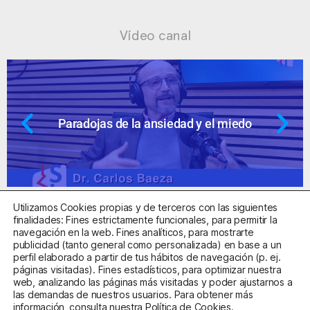
Vídeo canal
Paradojas de la ansiedad y el miedo
Utilizamos Cookies propias y de terceros con las siguientes
finalidades: Fines estrictamente funcionales, para permitir la
navegación en la web. Fines analíticos, para mostrarte
publicidad (tanto general como personalizada) en base a un
perfil elaborado a partir de tus hábitos de navegación (p. ej.
Centro Sanitario Autorizado con el código E08737002
páginas visitadas). Fines estadísticos, para optimizar nuestra
web, analizando las páginas más visitadas y poder ajustarnos a
las demandas de nuestros usuarios. Para obtener más
Aviso Legal
Política de Privacidad
Política de Cookies
información, consulta nuestra
Política de Cookies
.