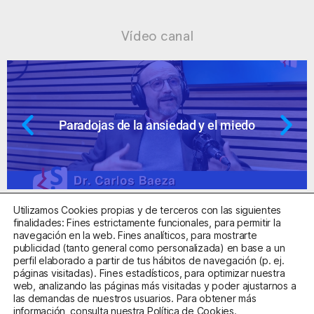
Vídeo canal
Paradojas de la ansiedad y el miedo
Utilizamos Cookies propias y de terceros con las siguientes
finalidades: Fines estrictamente funcionales, para permitir la
navegación en la web. Fines analíticos, para mostrarte
publicidad (tanto general como personalizada) en base a un
perfil elaborado a partir de tus hábitos de navegación (p. ej.
Centro Sanitario Autorizado con el código E08737002
páginas visitadas). Fines estadísticos, para optimizar nuestra
web, analizando las páginas más visitadas y poder ajustarnos a
las demandas de nuestros usuarios. Para obtener más
Aviso Legal
Política de Privacidad
Política de Cookies
información, consulta nuestra
Política de Cookies
.