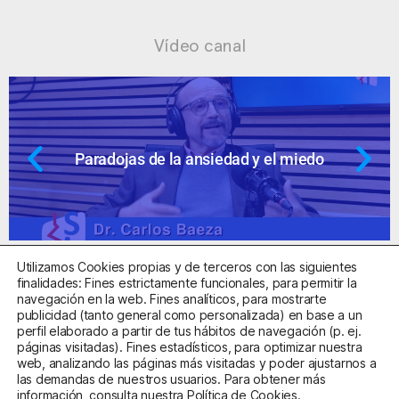
Vídeo canal
Paradojas de la ansiedad y el miedo
Utilizamos Cookies propias y de terceros con las siguientes
finalidades: Fines estrictamente funcionales, para permitir la
navegación en la web. Fines analíticos, para mostrarte
publicidad (tanto general como personalizada) en base a un
perfil elaborado a partir de tus hábitos de navegación (p. ej.
Centro Sanitario Autorizado con el código E08737002
páginas visitadas). Fines estadísticos, para optimizar nuestra
web, analizando las páginas más visitadas y poder ajustarnos a
las demandas de nuestros usuarios. Para obtener más
Aviso Legal
Política de Privacidad
Política de Cookies
información, consulta nuestra
Política de Cookies
.