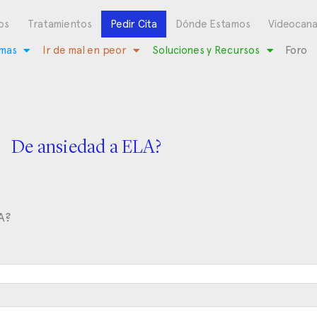
os
Tratamientos
Pedir Cita
Dónde Estamos
Videocana
mas
Ir de mal en peor
Soluciones y Recursos
Foro
De ansiedad a ELA?
A?