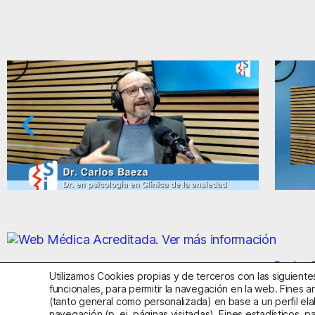
e la ansiedad y el miedo
Ansiedad: supuesto
Centro S
Utilizamos Cookies propias y de terceros con las siguientes
funcionales, para permitir la navegación en la web. Fines an
(tanto general como personalizada) en base a un perfil ela
Aviso Legal
Política de Privac
navegación (p. ej. páginas visitadas). Fines estadísticos, p