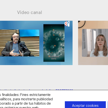
Vídeo canal
s cuestionables
Ansiedad: manejo contrapro
anitario Autorizado con el código E08737002
 finalidades: Fines estrictamente
alíticos, para mostrarte publicidad
borado a partir de tus hábitos de
idad
Política de Cookies
Condiciones Generales de Contratac
Aceptar cookies
ara optimizar nuestra web,