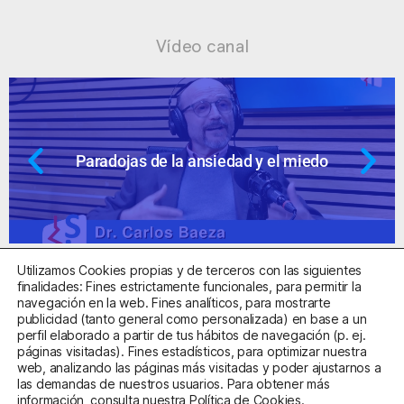
Vídeo canal
Paradojas de la ansiedad y el miedo
Utilizamos Cookies propias y de terceros con las siguientes
finalidades: Fines estrictamente funcionales, para permitir la
navegación en la web. Fines analíticos, para mostrarte
publicidad (tanto general como personalizada) en base a un
perfil elaborado a partir de tus hábitos de navegación (p. ej.
Centro Sanitario Autorizado con el código E08737002
páginas visitadas). Fines estadísticos, para optimizar nuestra
web, analizando las páginas más visitadas y poder ajustarnos a
las demandas de nuestros usuarios. Para obtener más
Aviso Legal
Política de Privacidad
Política de Cookies
información, consulta nuestra
Política de Cookies
.