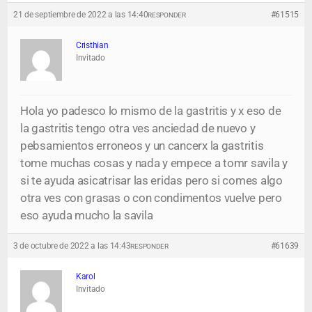
21 de septiembre de 2022 a las 14:40
#61515
RESPONDER
Cristhian
Invitado
Hola yo padesco lo mismo de la gastritis y x eso de
la gastritis tengo otra ves anciedad de nuevo y
pebsamientos erroneos y un cancerx la gastritis
tome muchas cosas y nada y empece a tomr savila y
si te ayuda asicatrisar las eridas pero si comes algo
otra ves con grasas o con condimentos vuelve pero
eso ayuda mucho la savila
3 de octubre de 2022 a las 14:43
#61639
RESPONDER
Karol
Invitado