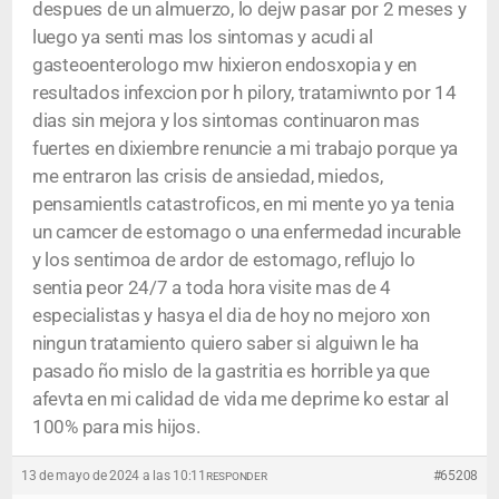
despues de un almuerzo, lo dejw pasar por 2 meses y
luego ya senti mas los sintomas y acudi al
gasteoenterologo mw hixieron endosxopia y en
resultados infexcion por h pilory, tratamiwnto por 14
dias sin mejora y los sintomas continuaron mas
fuertes en dixiembre renuncie a mi trabajo porque ya
me entraron las crisis de ansiedad, miedos,
pensamientls catastroficos, en mi mente yo ya tenia
un camcer de estomago o una enfermedad incurable
y los sentimoa de ardor de estomago, reflujo lo
sentia peor 24/7 a toda hora visite mas de 4
especialistas y hasya el dia de hoy no mejoro xon
ningun tratamiento quiero saber si alguiwn le ha
pasado ño mislo de la gastritia es horrible ya que
afevta en mi calidad de vida me deprime ko estar al
100% para mis hijos.
13 de mayo de 2024 a las 10:11
#65208
RESPONDER