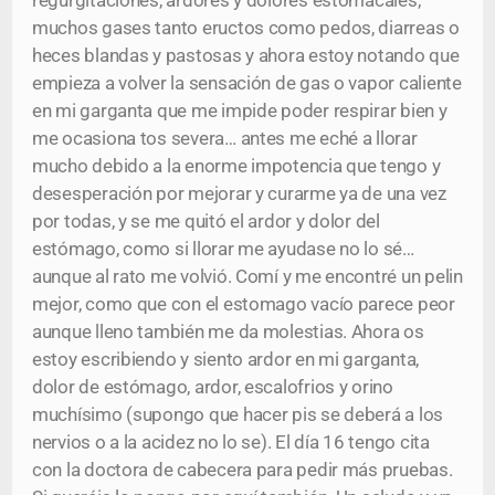
regurgitaciones, ardores y dolores estomacales,
muchos gases tanto eructos como pedos, diarreas o
heces blandas y pastosas y ahora estoy notando que
empieza a volver la sensación de gas o vapor caliente
en mi garganta que me impide poder respirar bien y
me ocasiona tos severa… antes me eché a llorar
mucho debido a la enorme impotencia que tengo y
desesperación por mejorar y curarme ya de una vez
por todas, y se me quitó el ardor y dolor del
estómago, como si llorar me ayudase no lo sé…
aunque al rato me volvió. Comí y me encontré un pelin
mejor, como que con el estomago vacío parece peor
aunque lleno también me da molestias. Ahora os
estoy escribiendo y siento ardor en mi garganta,
dolor de estómago, ardor, escalofrios y orino
muchísimo (supongo que hacer pis se deberá a los
nervios o a la acidez no lo se). El día 16 tengo cita
con la doctora de cabecera para pedir más pruebas.