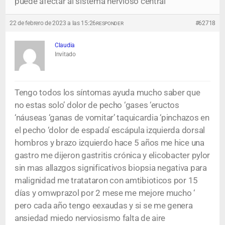
puede afectar al sistema nervioso central
22 de febrero de 2023 a las 15:26
#62718
RESPONDER
Claudia
Invitado
Tengo todos los síntomas ayuda mucho saber que
no estas solo’ dolor de pecho ‘gases ‘eructos
‘náuseas ‘ganas de vomitar’ taquicardia ‘pinchazos en
el pecho ‘dolor de espada’ escápula izquierda dorsal
hombros y brazo izquierdo hace 5 años me hice una
gastro me dijeron gastritis crónica y elicobacter pylor
sin mas allazgos significativos biopsia negativa para
malignidad me tratataron con amtibioticos por 15
días y omwprazol por 2 mese me mejore mucho ‘
pero cada año tengo eexaudas y si se me genera
ansiedad miedo nerviosismo falta de aire