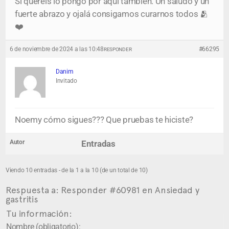
Si queréis lo pongo por aquí también. Un saludo y un
fuerte abrazo y ojalá consigamos curarnos todos 🫂
❤️
6 de noviembre de 2024 a las 10:48
#66295
RESPONDER
Danim
Invitado
Noemy cómo sigues??? Que pruebas te hiciste?
Autor
Entradas
Viendo 10 entradas - de la 1 a la 10 (de un total de 10)
Respuesta a: Responder #60981 en Ansiedad y
gastritis
Tu información:
Nombre (obligatorio):