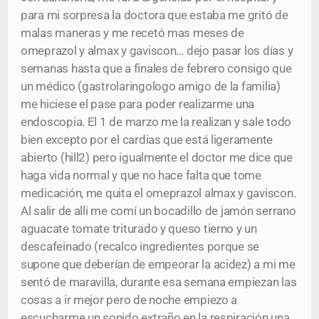
para mi sorpresa la doctora que estaba me gritó de
malas maneras y me recetó mas meses de
omeprazol y almax y gaviscon… dejo pasar los días y
semanas hasta que a finales de febrero consigo que
un médico (gastrolaringologo amigo de la familia)
me hiciese el pase para poder realizarme una
endoscopia. El 1 de marzo me la realizan y sale todo
bien excepto por el cardias que está ligeramente
abierto (hill2) pero igualmente el doctor me dice que
haga vida normal y que no hace falta que tome
medicación, me quita el omeprazol almax y gaviscon.
Al salir de alli me comí un bocadillo de jamón serrano
aguacate tomate triturado y queso tierno y un
descafeinado (recalco ingredientes porque se
supone que deberían de empeorar la acidez) a mi me
sentó de maravilla, durante esa semana empiezan las
cosas a ir mejor pero de noche empiezo a
escucharme un sonido extraño en la respiración una