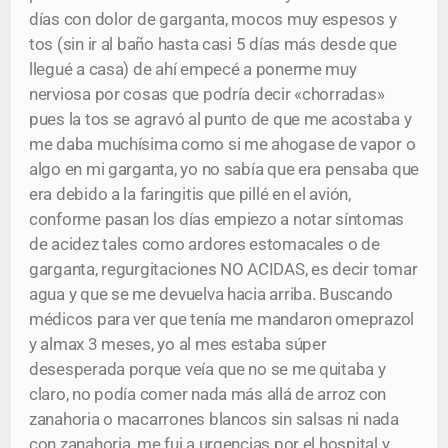
días con dolor de garganta, mocos muy espesos y
tos (sin ir al baño hasta casi 5 días más desde que
llegué a casa) de ahí empecé a ponerme muy
nerviosa por cosas que podría decir «chorradas»
pues la tos se agravó al punto de que me acostaba y
me daba muchísima como si me ahogase de vapor o
algo en mi garganta, yo no sabía que era pensaba que
era debido a la faringitis que pillé en el avión,
conforme pasan los días empiezo a notar síntomas
de acidez tales como ardores estomacales o de
garganta, regurgitaciones NO ACIDAS, es decir tomar
agua y que se me devuelva hacia arriba. Buscando
médicos para ver que tenía me mandaron omeprazol
y almax 3 meses, yo al mes estaba súper
desesperada porque veía que no se me quitaba y
claro, no podía comer nada más allá de arroz con
zanahoria o macarrones blancos sin salsas ni nada
con zanahoria, me fui a urgencias por el hospital y