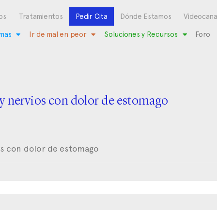
os
Tratamientos
Pedir Cita
Dónde Estamos
Videocana
mas
Ir de mal en peor
Soluciones y Recursos
Foro
y nervios con dolor de estomago
os con dolor de estomago