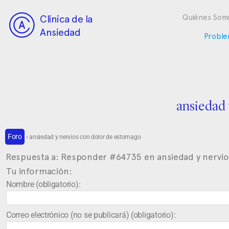
Clínica de la
Quiénes Som
Ansiedad
Proble
ansiedad 
Foro
›
ansiedad y nervios con dolor de estomago
Respuesta a: Responder #64735 en ansiedad y nervi
Tu información:
Nombre (obligatorio):
Correo electrónico (no se publicará) (obligatorio):