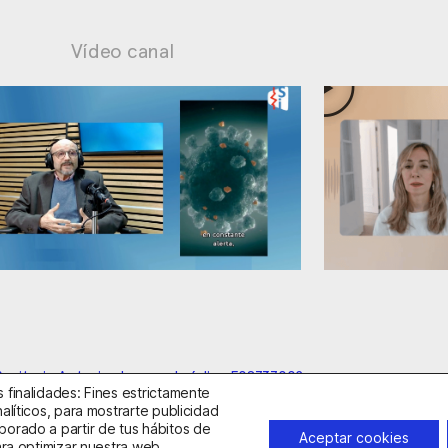
Vídeo canal
ad: supuestos cuestionables
Ansiedad: mane
anitario Autorizado con el código E08737002
 finalidades: Fines estrictamente
alíticos, para mostrarte publicidad
borado a partir de tus hábitos de
idad
Política de Cookies
Condiciones Generales de Contratac
Aceptar cookies
ara optimizar nuestra web,