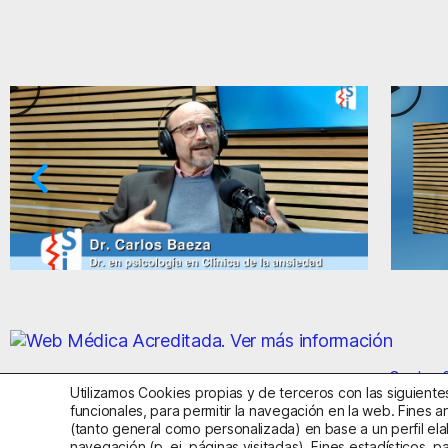
Paradojas de la ansiedad y el miedo
Ansied
Centro S
Utilizamos Cookies propias y de terceros con las siguientes
funcionales, para permitir la navegación en la web. Fines an
(tanto general como personalizada) en base a un perfil ela
Aviso Legal
Política de Privac
navegación (p. ej. páginas visitadas). Fines estadísticos, p