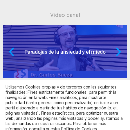
Vídeo canal
Paradojas de la ansiedad y el miedo
Utilizamos Cookies propias y de terceros con las siguientes
finalidades: Fines estrictamente funcionales, para permitir la
navegación en la web. Fines analíticos, para mostrarte
publicidad (tanto general como personalizada) en base a un
perfil elaborado a partir de tus hábitos de navegación (p. ej.
Centro Sanitario Autorizado con el código E08737002
páginas visitadas). Fines estadísticos, para optimizar nuestra
web, analizando las páginas más visitadas y poder ajustarnos a
las demandas de nuestros usuarios. Para obtener más
Aviso Legal
Política de Privacidad
Política de Cookies
información, consulta nuestra
Política de Cookies
.