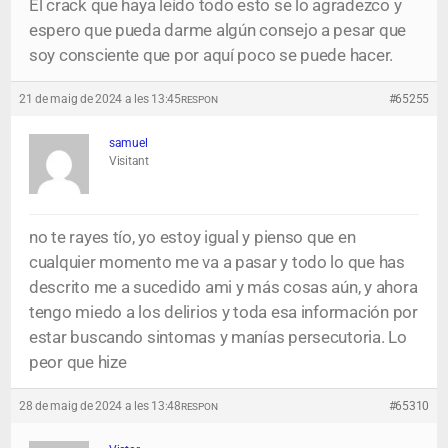
El crack que haya leído todo esto se lo agradezco y
espero que pueda darme algún consejo a pesar que
soy consciente que por aquí poco se puede hacer.
21 de maig de 2024 a les 13:45
#65255
RESPON
samuel
Visitant
no te rayes tío, yo estoy igual y pienso que en
cualquier momento me va a pasar y todo lo que has
descrito me a sucedido ami y más cosas aún, y ahora
tengo miedo a los delirios y toda esa información por
estar buscando sintomas y manías persecutoria. Lo
peor que hize
28 de maig de 2024 a les 13:48
#65310
RESPON