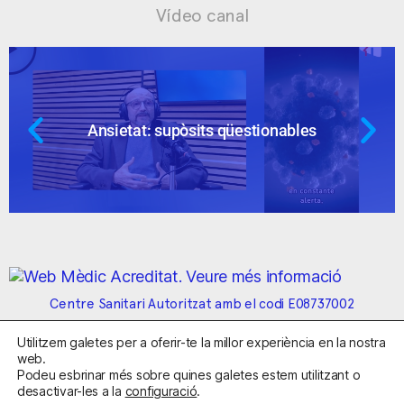
Vídeo canal
Ansietat: supòsits qüestionables
Centre Sanitari Autoritzat amb el codi E08737002
Utilitzem galetes per a oferir-te la millor experiència en la nostra
Avís Legal
Política de Privacitat
Política de Cookies
web.
Condicions Generals de Contractació
Podeu esbrinar més sobre quines galetes estem utilitzant o
desactivar-les a la
configuració
.
Clínica de la Ansiedad. Telèfons:
932263020
y
918299392
.